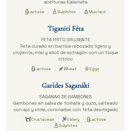
aceitunas Kalamata
Lactose
Sulphites
Mustard
Tiganití Féta
FETA FRITO CRUJIENTE
Feta curado en barrica rebozado ligero y
crujiente, miel y alioli de estragón con un toque
cítrico
Lactose
Wheat
Eggs
Garídes Saganáki
SAGANAKI DE GAMBONES
Gambones en salsa de tomate y ouzo, salteado
con ajo y chile, coronados con feta desmigado
Crustacean
Celery
Lactose
Sulphites